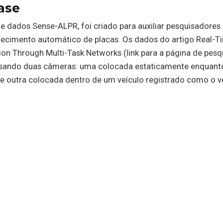
ase
 dados Sense-ALPR, foi criado para auxiliar pesquisadores
ecimento automático de placas. Os dados do artigo Real-T
on Through Multi-Task Networks (link para a página de pesq
usando duas câmeras: uma colocada estaticamente enquant
 e outra colocada dentro de um veículo registrado como o v
ark
ack (SWAX) compreende imagens de pessoas reais e suas
as feitas de cera.