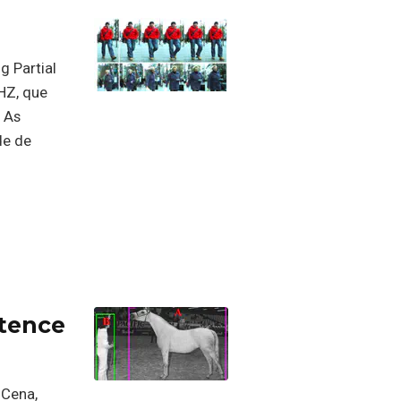
g Partial
HZ, que
 As
de de
ntence
 Cena,