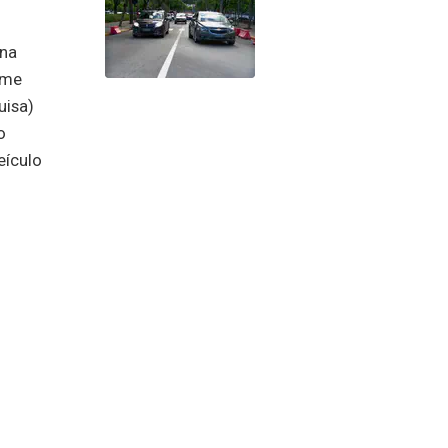
 na
ime
uisa)
o
eículo