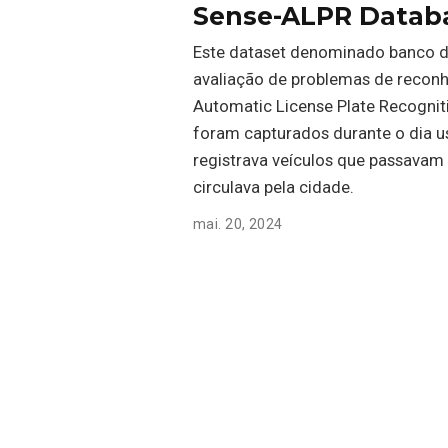
Sense-ALPR Datab
Este dataset denominado banco de
avaliação de problemas de reconh
Automatic License Plate Recogniti
foram capturados durante o dia 
registrava veículos que passavam
circulava pela cidade.
mai. 20, 2024
The SWAX Benchm
O banco de dados Sense Wax Att
correspondentes esculturas realist