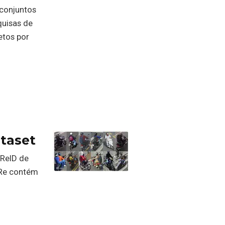
 conjuntos
quisas de
etos por
ataset
 ReID de
oRe contém