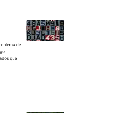
problema de
igo
dados que